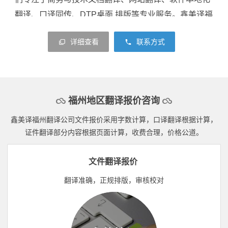
翻译、口译同传、
DTP
桌面 排版等专业服务。鑫美译福
州翻译服务有限公司一直秉持
“
缔造一流品质，超越客户
详细查看
联系方式
期望
”
的服务理念，致力于为全球客户提供专业的语言解
决方案，与众多客户建立了长期、稳定、信任的合作关
系。
鑫美译福州翻译公司主要翻译项目：福州本地的法
福州地区翻译报价咨询
律文件翻译、合同专利翻译、机械科技资料翻译、公司
鑫美译福州翻译公司文件报价采用字数计算，口译翻译根据计算，
简介翻译、产品介绍翻译、说明书翻译、手册翻译、会
证件翻译部分内容根据页面计算，收费合理，价格公道。
计报表以及出国资料翻译、公证材料翻译等（学位 证翻
译、成绩单翻译）翻译认证盖章。鑫美译福州翻译公司
文件翻译报价
致力于翻译行业多年，是一家有原则，靠谱的翻译公
翻译准确，正规排版，审核校对
司，在业界得到广大客户的承认和赞赏