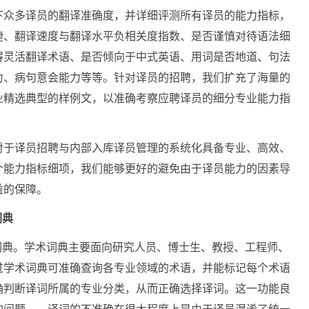
下众多译员的翻译准确度，并详细评测所有译员的能力指标，
捷、翻译速度与翻译水平负相关度指数、是否谨慎对待语法细
得灵活翻译术语、是否倾向于中式英语、用词是否地道、句法
力、病句意会能力等等。针对译员的招聘，我们扩充了海量的
业精选典型的样例文，以准确考察应聘译员的细分专业能力指
对于译员招聘与内部入库译员管理的系统化具备专业、高效、
个能力指标细项，我们能够更好的避免由于译员能力的因素导
益的保障。
词典
词典。学术词典主要面向研究人员、博士生、教授、工程师、
过学术词典可准确查询各专业领域的术语，并能标记每个术语
确判断译词所属的专业分类，从而正确选择译词。这一功能良