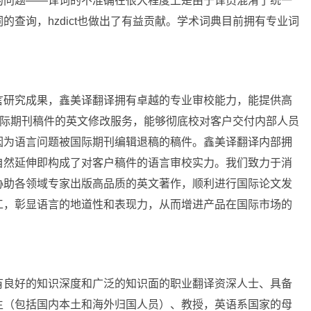
的问题——译词的不准确在很大程度上是由于译员混淆了统一
查询，hzdict也做出了有益贡献。学术词典目前拥有专业词
言研究成果，鑫美译翻译拥有卓越的专业审校能力，能提供高
re等国际期刊稿件的英文修改服务，能够彻底校对客户交付内部人员
因为语言问题被国际期刊编辑退稿的稿件。鑫美译翻译内部拥
自然延伸即构成了对客户稿件的语言审校实力。我们致力于消
协助各领域专家出版高品质的英文著作，顺利进行国际论文发
工，彰显语言的地道性和表现力，从而增进产品在国际市场的
有良好的知识深度和广泛的知识面的职业翻译资深人士、具备
生（包括国内本土和海外归国人员）、教授，英语系国家的母