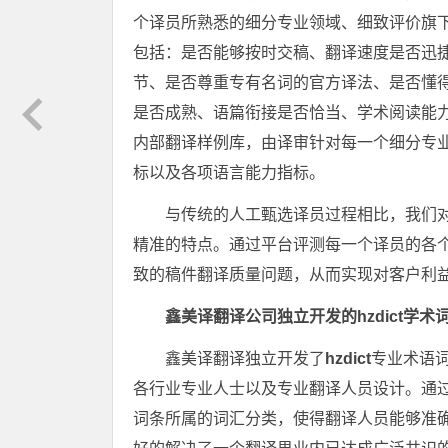
个译员所熟悉的细分专业领域、细致评价旗
包括：是否能够按时交稿、翻译速度是否迅
节、是否尊重专有名词的官方译法、是否懂
是否成熟、语篇衔接是否恰当、学术阅读能
内部翻译样例库，由译审针对每一个细分专
标以及各项语言能力指标。
与传统的人工甄选译员过程相比，我们
精准的特点。通过平台评测每一个译员的各
致的稿件翻译质量问题，从而实现对客户利
鑫美译翻译公司独立开发的hzdict学术
鑫美译翻译独立开发了
hzdict
专业术语
各行业专业人士以及专业翻译人员设计。通
词条所属的词汇分类，使得翻译人员能够准