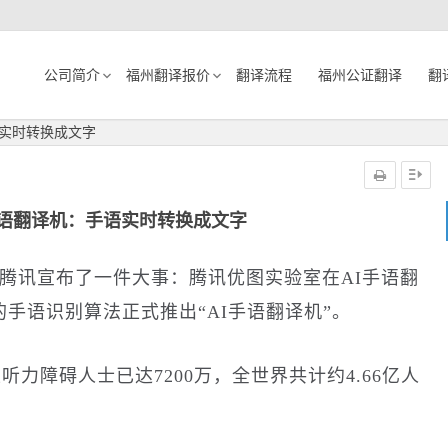
公司简介
福州翻译报价
翻译流程
福州公证翻译
翻
语实时转换成文字
手语翻译机：手语实时转换成文字
，腾讯宣布了一件大事：腾讯优图实验室在
AI
手语翻
的手语识别算法正式推出“
AI
手语翻译机”。
性听力障碍人士已达
7200
万，全世界共计约
4.66
亿人