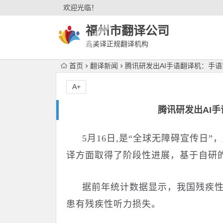
欢迎光临！
福州市翻译公司
鑫美译正规翻译机构
首页
翻译新闻
腾讯研发出AI手语翻译机：手
A+
腾讯研发出AI
5
月
16
日
,
是“全球无障碍宣传日”
译方面取得了阶段性进展，基于自研
据前年统计数据显示，我国残疾
患有残疾性听力损失。